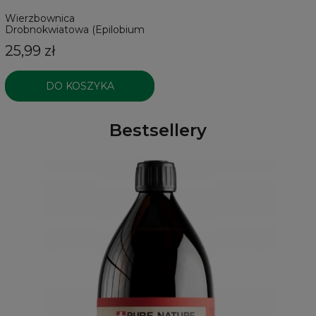
Wierzbownica
Drobnokwiatowa (Epilobium
parviflorum)
25,99 zł
DO KOSZYKA
Bestsellery