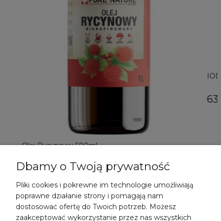
IOD
63,
Olej Rycynowy 500ml
Dbamy o Twoją prywatność
23,99 zł
DO KOSZYKA
Pliki cookies i pokrewne im technologie umożliwiają
poprawne działanie strony i pomagają nam
dostosować ofertę do Twoich potrzeb. Możesz
zaakceptować wykorzystanie przez nas wszystkich