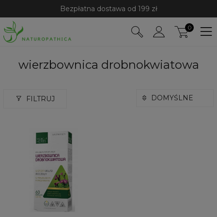
Bezpłatna dostawa od 199 zł
0
wierzbownica drobnokwiatowa
FILTRUJ