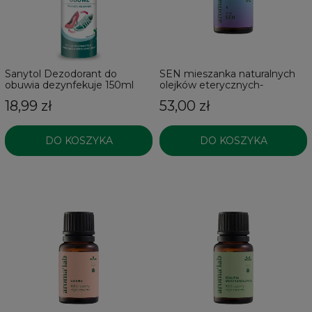
Sanytol Dezodorant do
SEN mieszanka naturalnych
obuwia dezynfekuje 150ml
olejków eterycznych-
naturalna pomoc w zasypianiu
18,99 zł
53,00 zł
DO KOSZYKA
DO KOSZYKA