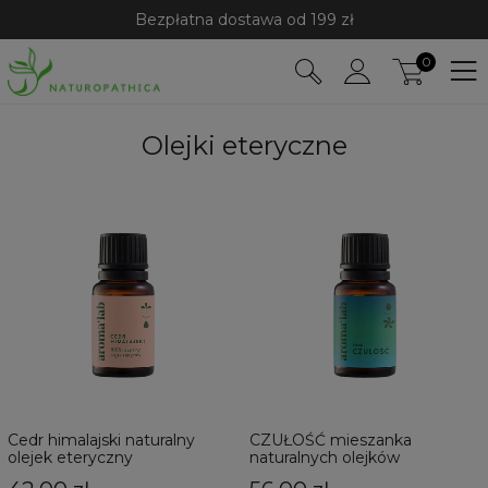
Bezpłatna dostawa od 199 zł
0
Olejki eteryczne
Cedr himalajski naturalny
CZUŁOŚĆ mieszanka
olejek eteryczny
naturalnych olejków
eterycznych