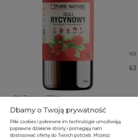
IOD
63,
Olej Rycynowy 500ml
Dbamy o Twoją prywatność
23,99 zł
Pliki cookies i pokrewne im technologie umożliwiają
DO KOSZYKA
poprawne działanie strony i pomagają nam
dostosować ofertę do Twoich potrzeb. Możesz