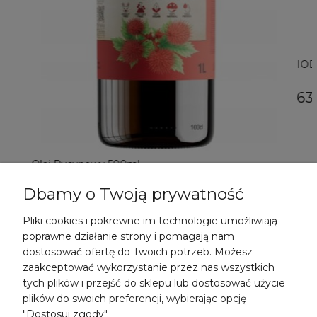
IOD
63,
Olej Rycynowy 500ml
Dbamy o Twoją prywatność
23,99 zł
DO KOSZYKA
Pliki cookies i pokrewne im technologie umożliwiają
poprawne działanie strony i pomagają nam
dostosować ofertę do Twoich potrzeb. Możesz
zaakceptować wykorzystanie przez nas wszystkich
+48 537 768 658
tych plików i przejść do sklepu lub dostosować użycie
kontakt@naturopathica.pl
plików do swoich preferencji, wybierając opcję
"Dostosuj zgody".